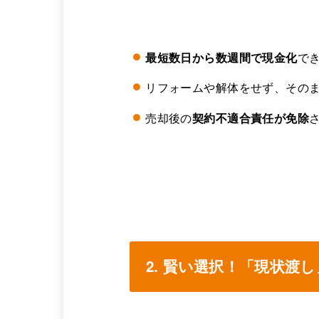
最短数日から数週間で現金化
で
リフォームや解体をせず、その
売却後の
契約不適合責任が免除
2. 賢い選択！「現状渡