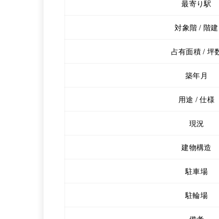
最寄り駅
対象階 / 階建
占有面積 / 坪
築年月
用途 / 仕様
現況
建物構造
駐車場
駐輪場
備考