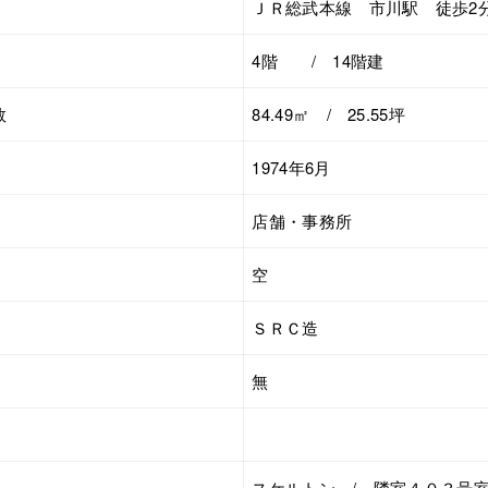
ＪＲ総武本線 市川駅 徒歩2
4階 / 14階建
数
84.49㎡ / 25.55坪
1974年6月
店舗・事務所
空
ＳＲＣ造
無
スケルトン / 隣室４０３号