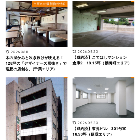
市原市の最新物件情報
2026.05.20
2026.06.11
【成約済】こてはしマンション
木の温かみと吹き抜けが映える！
倉庫2 18.15坪（犢橋町エリア）
128坪の「デザイナーズ居抜き」で
理想の店舗を。(千葉エリア)
2026.05.20
【成約済】東昇ビル 301号室
18.50坪（蘇我エリア）