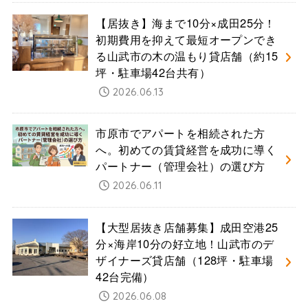
【居抜き】海まで10分×成田25分！
初期費用を抑えて最短オープンでき
る山武市の木の温もり貸店舗（約15
坪・駐車場42台共有）
2026.06.13
市原市でアパートを相続された方
へ。初めての賃貸経営を成功に導く
パートナー（管理会社）の選び方
2026.06.11
【大型居抜き店舗募集】成田空港25
分×海岸10分の好立地！山武市のデ
ザイナーズ貸店舗（128坪・駐車場
42台完備）
2026.06.08