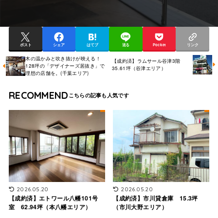
ポスト
シェア
はてブ
送る
Pocket
リンク
木の温かみと吹き抜けが映える！
【成約済】ラムサール谷津3階
128坪の「デザイナーズ居抜き」で
35.61坪（谷津エリア）
理想の店舗を。(千葉エリア)
RECOMMEND
2026.05.20
2026.05.20
【成約済】エトワール八幡101号
【成約済】市川貸倉庫 15.3坪
室 62.94坪（本八幡エリア）
（市川大野エリア）