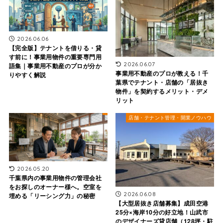
2026.06.06
【完全版】テナントを借りる・貸
す前に！事業用物件の重要専門用
2026.06.07
語集｜事業用不動産のプロが分か
事業用不動産のプロが教える！千
りやすく解説
葉県でテナント・店舗の「居抜き
物件」を契約するメリット・デメ
リット
店舗・テナント管理・開業ノウハウ
2026.05.20
千葉県内の事業用物件の管理会社
をお探しのオーナー様へ。空室を
2026.06.08
埋める「リーシング力」の秘密
【大型居抜き店舗募集】成田空港
25分×海岸10分の好立地！山武市
のデザイナーズ貸店舗（128坪・駐