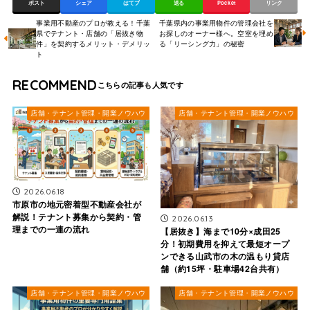
ポスト
シェア
はてブ
送る
Pocket
リンク
事業用不動産のプロが教える！千葉
千葉県内の事業用物件の管理会社を
県でテナント・店舗の「居抜き物
お探しのオーナー様へ。空室を埋め
件」を契約するメリット・デメリッ
る「リーシング力」の秘密
ト
RECOMMEND
店舗・テナント管理・開業ノウハウ
店舗・テナント管理・開業ノウハウ
2026.06.18
市原市の地元密着型不動産会社が
解説！テナント募集から契約・管
2026.06.13
理までの一連の流れ
【居抜き】海まで10分×成田25
分！初期費用を抑えて最短オープ
ンできる山武市の木の温もり貸店
舗（約15坪・駐車場42台共有）
店舗・テナント管理・開業ノウハウ
店舗・テナント管理・開業ノウハウ