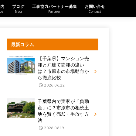
案内
ブログ
工事協力パートナー募集
お問い合せ
us
Blog
Partner
Contact
最新コラム
【千葉県】マンション売
却と戸建て売却の違い
は？市原市の市場動向か
ら徹底比較
2026.06.22
千葉県内で実家が「負動
産」に？市原市の相続土
地を賢く売却・手放す方
法
2026.06.19