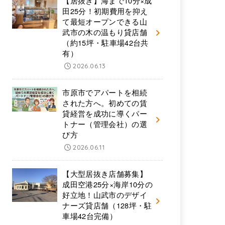
【居抜き】海まで10分×成
田25分！初期費用を抑え
て最短オープンできる山
武市の木の温もり貸店舗
（約15坪・駐車場42台共
有）
2026.06.13
市原市でアパートを相続
された方へ。初めての賃
貸経営を成功に導くパー
トナー（管理会社）の選
び方
2026.06.11
【大型居抜き店舗募集】
成田空港25分×海岸10分の
好立地！山武市のデザイ
ナーズ貸店舗（128坪・駐
車場42台完備）